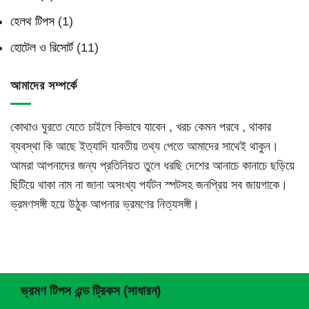
হেলথ টিপস
(1)
হোটেল ও রিসোর্ট
(11)
আমাদের সম্পর্কে
কোথাও ঘুরতে যেতে চাইলে কিভাবে যাবেন , খরচ কেমন পরবে , থাকার
ব্যবস্থা কি আছে ইত্যাদি যাবতীয় তথ্য পেতে আমাদের সাথেই থাকুন।
আমরা আপনাদের জন্য প্রতিনিয়ত তুলে ধরছি দেশের আনাচে কানাচে ছড়িয়ে
ছিটিয়ে থাকা নাম না জানা অসংখ্য পর্যটন স্পটসহ জনপ্রিয় সব জায়গাকে।
ভ্রমণসঙ্গী হয়ে উঠুক আপনার ভ্রমণের নিত্যসঙ্গী।
ভ্রমণ টিপস এন্ড ট্রিকস (সাধারন)