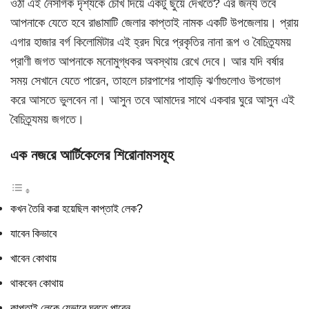
ওঠা এই নৈসর্গিক দৃশ্যকে চোখ দিয়ে একটু ছুঁয়ে দেখতে? এর জন্য তবে
আপনাকে যেতে হবে রাঙামাটি জেলার কাপ্তাই নামক একটি উপজেলায়। প্রায়
এগার হাজার বর্গ কিলোমিটার এই হ্রদ ঘিরে প্রকৃতির নানা রূপ ও বৈচিত্র্যময়
প্রাণী জগত আপনাকে মনোমুগ্ধকর অবস্থায় রেখে দেবে। আর যদি বর্ষার
সময় সেখানে যেতে পারেন, তাহলে চারপাশের পাহাড়ি ঝর্ণাগুলোও উপভোগ
করে আসতে ভুলবেন না। আসুন তবে আমাদের সাথে একবার ঘুরে আসুন এই
বৈচিত্র্যময় জগতে।
এক নজরে আর্টিকেলের শিরোনামসমূহ
কখন তৈরি করা হয়েছিল কাপ্তাই লেক?
যাবেন কিভাবে
খাবেন কোথায়
থাকবেন কোথায়
কাপ্তাই লেকে যেভাবে ঘুরতে পারেন