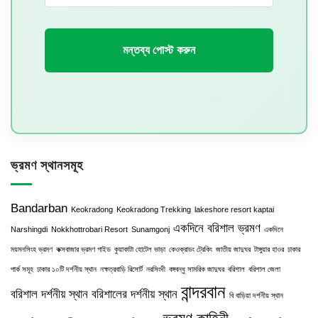
মন্তব্য পোস্ট করুন
ভ্রমণ স্থানসমূহ
Bandarban
Keokradong
Keokradong Trekking
lakeshore resort kaptai
একদিনে বরিশাল ভ্রমণ
Narshingdi
Nokkhottrobari Resort
Sunamgonj
একদিনে
ময়মনসিংহ ভ্রমণ
কক্সবাজার ভ্রমণ গাইড
কুয়াকাটা হোটেল ভাড়া
কেওক্রাডং ট্রেকিং
জাতীয় জাদুঘর
টাঙ্গুয়ার হাওর
ঢাকার
পার্ক সমূহ
ঢাকার ১০টি দর্শনীয় স্থান
নক্ষত্রবাড়ি রিসোর্ট
নরসিংদী
বঙ্গবন্ধু সামরিক জাদুঘর
বরিশাল
বরিশাল জেলা
বান্দরবান
বরিশাল দর্শনীয় স্থান
বরিশালের দর্শনীয় স্থান
বি বাড়িয়া দর্শনীয় স্থান