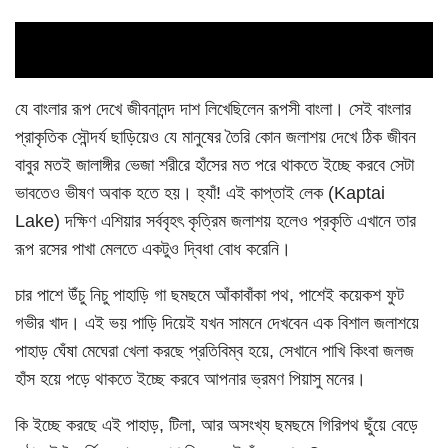
06
Sep
যে বাংলার রূপ দেখে জীবনানন্দ দাশ লিখেছিলেন রূপসী বাংলা। সেই বাংলার
প্রাকৃতিক সৌন্দর্য ছাড়িয়েও যে মানুষের তৈরি কোন জলাশয় দেখে ঠিক জীবন
বাবুর মতই জালাঙ্গীর ভেজা শরীরে হাঁসের মত পরে থাকতে ইচ্ছে করবে সেটা
ভাবতেও ভীষণ অবাক হতে হয়। হ্যাঁ! এই কাপ্তাই লেক (Kaptai
Lake) দক্ষিণ এশিয়ার সর্ববৃহৎ কৃত্রিম জলাশয় হলেও প্রকৃতি এখানে তার
রূপ রসের পাখা মেলতে একটুও দ্বিধা বোধ করেনি।
চার পাশে উঁচু নিচু পাহাড়ি গা ছমছমে আঁকাবাঁকা পথ, পাশেই কয়েকশ ফুট
গভীর খাদ। এই ভয় পাড়ি দিয়েই যখন সামনে দেখবেন এক বিশাল জলাশয়ে
পাহাড় ঘেঁষা মেঘেরা খেলা করছে প্রতিবিম্ব হয়ে, সেখানে পাখি কিংবা জলজ
হাঁস হয়ে পড়ে থাকতে ইচ্ছে করবে আপনার ভ্রমণ পিয়াসু মনের।
কি ইচ্ছে করছে এই পাহাড়, টিলা, আর অসংখ্য ছমছমে গিরিপথ ছুঁয়ে বেড়ে