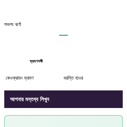
শুভলং ঝর্ণা
ভ্রমণসঙ্গী
কেওক্রাডং ভ্রমণ
ধরন্তি হাওর
আপনার মন্তব্য লিখুন