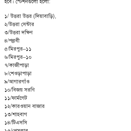
হবে। স্টেশনগুলো হলো:
১/ উত্তরা উত্তর (দিয়াবাড়ি),
২/উত্তরা সেন্টার
৩/উত্তরা দক্ষিণ
৪/পল্লবী
৫/মিরপুর–১১
৬/মিরপুর–১০
৭/কাজীপাড়া
৮/শেওড়াপাড়া
৯/আগারগাঁও
১০/বিজয় সরণি
১১/ফার্মগেট
১২/কারওয়ান বাজার
১৩/শাহবাগ
১৪/টিএসসি
১৫/প্রেসক্লাব