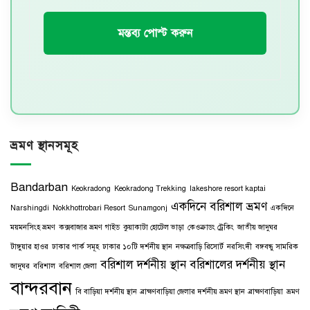
মন্তব্য পোস্ট করুন
ভ্রমণ স্থানসমূহ
Bandarban
Keokradong
Keokradong Trekking
lakeshore resort kaptai
একদিনে বরিশাল ভ্রমণ
Narshingdi
Nokkhottrobari Resort
Sunamgonj
একদিনে
ময়মনসিংহ ভ্রমণ
কক্সবাজার ভ্রমণ গাইড
কুয়াকাটা হোটেল ভাড়া
কেওক্রাডং ট্রেকিং
জাতীয় জাদুঘর
টাঙ্গুয়ার হাওর
ঢাকার পার্ক সমূহ
ঢাকার ১০টি দর্শনীয় স্থান
নক্ষত্রবাড়ি রিসোর্ট
নরসিংদী
বঙ্গবন্ধু সামরিক
বরিশাল দর্শনীয় স্থান
বরিশালের দর্শনীয় স্থান
জাদুঘর
বরিশাল
বরিশাল জেলা
বান্দরবান
বি বাড়িয়া দর্শনীয় স্থান
ব্রাহ্মণবাড়িয়া জেলার দর্শনীয় ভ্রমণ স্থান
ব্রাহ্মণবাড়িয়া
ভ্রমণ