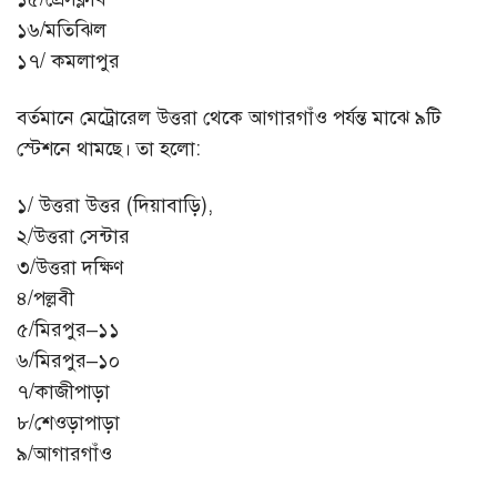
১৬/মতিঝিল
১৭/ কমলাপুর
বর্তমানে মেট্রোরেল উত্তরা থেকে আগারগাঁও পর্যন্ত মাঝে ৯টি
স্টেশনে থামছে। তা হলো:
১/ উত্তরা উত্তর (দিয়াবাড়ি),
২/উত্তরা সেন্টার
৩/উত্তরা দক্ষিণ
৪/পল্লবী
৫/মিরপুর–১১
৬/মিরপুর–১০
৭/কাজীপাড়া
৮/শেওড়াপাড়া
৯/আগারগাঁও