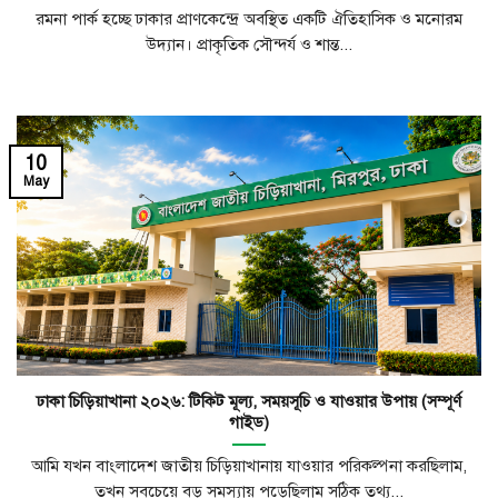
রমনা পার্ক হচ্ছে ঢাকার প্রাণকেন্দ্রে অবস্থিত একটি ঐতিহাসিক ও মনোরম
উদ্যান। প্রাকৃতিক সৌন্দর্য ও শান্ত...
10
May
ঢাকা চিড়িয়াখানা ২০২৬: টিকিট মূল্য, সময়সূচি ও যাওয়ার উপায় (সম্পূর্ণ
গাইড)
আমি যখন বাংলাদেশ জাতীয় চিড়িয়াখানায় যাওয়ার পরিকল্পনা করছিলাম,
তখন সবচেয়ে বড় সমস্যায় পড়েছিলাম সঠিক তথ্য...