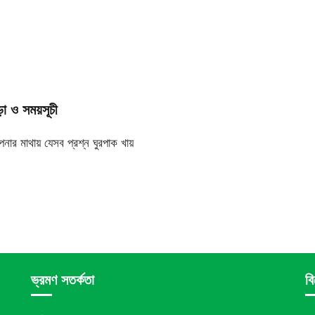
ড়া ও সময়সূচী
ার মাথায় যেসব প্রশ্ন ঘুরপাক খায়
ভ্রমণ সতর্কতা
বি